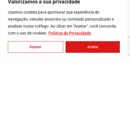
Valorizamos a sua privacidade
Usamos cookies para aprimorar sua experiência de
navegação, veicular anúncios ou conteúdo personalizado e
analisar nosso tráfego. Ao clicar em "Aceitar", você concorda
Email
com o uso de cookies.
Política de Privacidade
ibfbrasil@ibf-br.com
suporte@ibf-br.com
Rejeitar
Aceitar
Ficou com alguma dúvida?
Envie uma mensagem