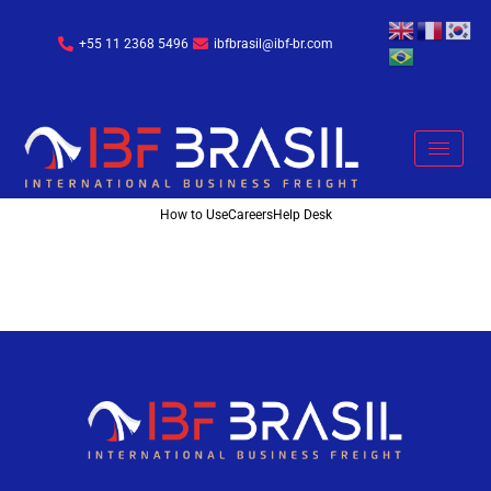
+55 11 2368 5496
ibfbrasil@ibf-br.com
How to Use
Careers
Help Desk