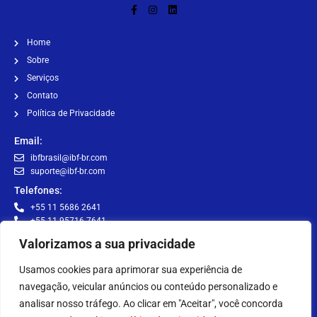
Home
Sobre
Serviços
Contato
Política de Privacidade
Email:
ibfbrasil@ibf-br.com
suporte@ibf-br.com
Telefones:
+55 11 5686 2641
+55 11 95716-7641
+55 11 91324-7327
Valorizamos a sua privacidade
+55 11 93050-2641
Usamos cookies para aprimorar sua experiência de
Brasil - R. Manuel Borba, 292 - CJ 61 - Santo Amaro - São Paulo - SP,
navegação, veicular anúncios ou conteúdo personalizado e
04743-011
analisar nosso tráfego. Ao clicar em "Aceitar", você concorda
Brasil - Porto de Santos - Santos - SP - CEP 11015-900